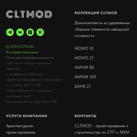
КОЛЛЕКЦИЯ CLTMOD
Домокомплекты из деревянных
сборных элементов заводской
готовности
© 2019 CLTMOD
МОНО 10
Все права защищены
МОНО 21
Политика конфиденциальности
Сайт носит информационный
МИНИ 80
характер
и не является публичной
МИНИ 100
офертой,определяемой положениями
п. 2 статьи 437 ГК РФ.
БАНЯ 21
*Meta Platforms Inc. признана
экстремистской
организацией на территории РФ
УСЛУГИ КОМПАНИИ
КОНТАКТЫ
Архитектурное
CLTMOD - проектирование и
проектирование
строительство из CЛТ и МХМ