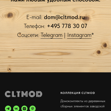
E-mail:
dom@cltmod.ru
Телефон:
+495 778 30 07
Соцсет
и:
Telegram
|
Instagram
*
КОЛЛЕКЦИЯ CLTMOD
Домокомплекты из деревянных
сборных элементов заводской