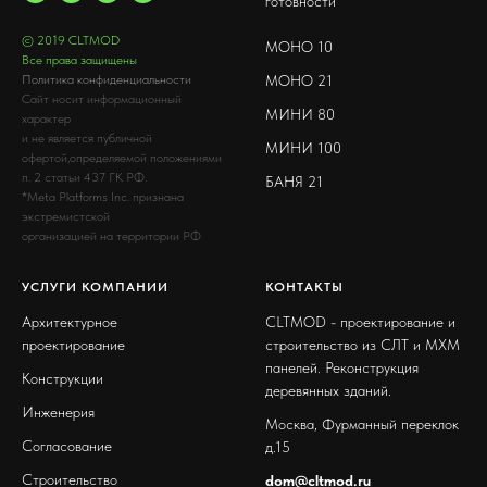
готовности
© 2019 CLTMOD
МОНО 10
Все права защищены
МОНО 21
Политика конфиденциальности
Сайт носит информационный
МИНИ 80
характер
и не является публичной
МИНИ 100
офертой,определяемой положениями
п. 2 статьи 437 ГК РФ.
БАНЯ 21
*Meta Platforms Inc. признана
экстремистской
организацией на территории РФ
УСЛУГИ КОМПАНИИ
КОНТАКТЫ
Архитектурное
CLTMOD - проектирование и
проектирование
строительство из CЛТ и МХМ
панелей. Реконструкция
Конструкции
деревянных зданий.
Инженерия
Москва, Фурманный переклок
Согласование
д.15
Строительство
dom@cltmod.ru